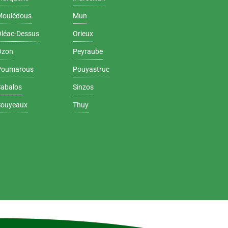
Moulédous
Mun
Oléac-Dessus
Orieux
Ozon
Peyraube
Poumarous
Pouyastruc
Sabalos
Sinzos
Souyeaux
Thuy