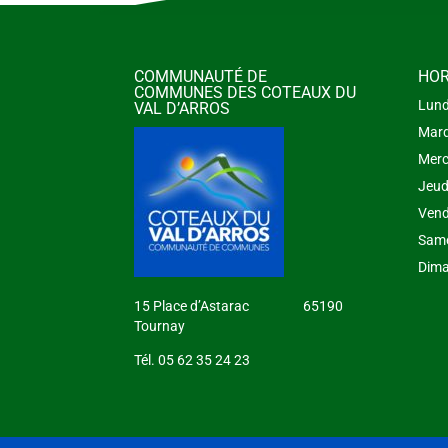
COMMUNAUTÉ DE
HOR
COMMUNES DES COTEAUX DU
Lund
VAL D’ARROS
Mard
Merc
Jeud
Vend
Same
Dima
15 Place d’Astarac 65190
Tournay
Tél. 05 62 35 24 23