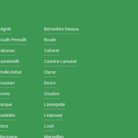
Bégole
Bernadets-Dessus
ouilh-Pereuilh
Boulin
Cabanac
Caharet
astelvieilh
Castéra-Lanusse
helle-Debat
Clarac
Coussan
Dours
Gonez
Goudon
Jacque
Lanespede
Laslades
Lespouey
izos
Louit
Marquerie
Marseillan