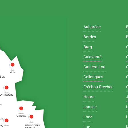
Aubarède
Bordes
B
Burg
Calavanté
C
Castéra-Lou
C
Collongues
Fréchou-Frechet
Hourc
Lansac
Lhez
L
Luc