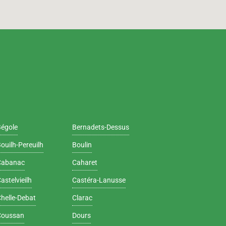
Bégole
Bernadets-Dessus
ouilh-Pereuilh
Boulin
Cabanac
Caharet
astelvieilh
Castéra-Lanusse
helle-Debat
Clarac
Coussan
Dours