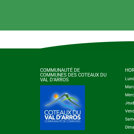
COMMUNAUTÉ DE
HOR
COMMUNES DES COTEAUX DU
Lund
VAL D’ARROS
Mard
Merc
Jeud
Vend
Same
Dima