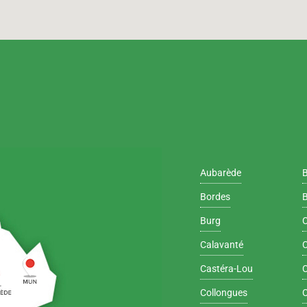
Aubarède
Bordes
B
Burg
Calavanté
C
Castéra-Lou
C
Collongues