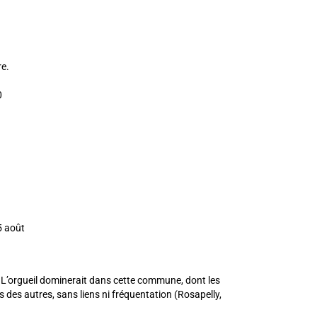
e.
0
5 août
 ». L’orgueil dominerait dans cette commune, dont les
ns des autres, sans liens ni fréquentation (Rosapelly,