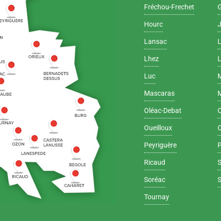
Fréchou-Frechet
Hourc
Lansac
Lhez
L
Luc
Mascaras
Oléac-Debat
Oueilloux
Peyriguère
Ricaud
Soréac
Tournay