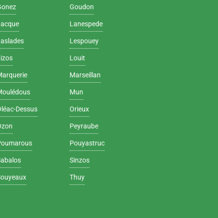
Gonez
Goudon
Jacque
Lanespede
Laslades
Lespouey
izos
Louit
Marquerie
Marseillan
Moulédous
Mun
Oléac-Dessus
Orieux
Ozon
Peyraube
Poumarous
Pouyastruc
Sabalos
Sinzos
Souyeaux
Thuy