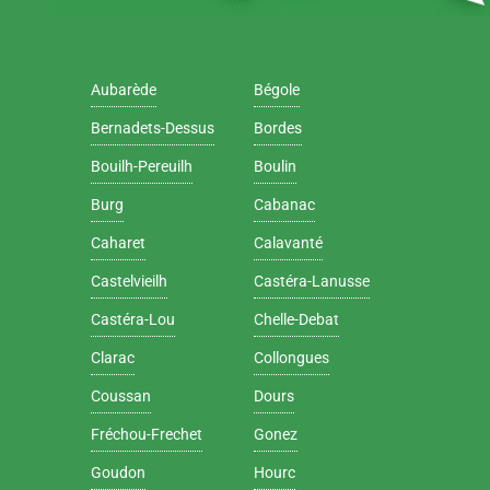
Aubarède
Bégole
Bernadets-Dessus
Bordes
Bouilh-Pereuilh
Boulin
Burg
Cabanac
Caharet
Calavanté
Castelvieilh
Castéra-Lanusse
Castéra-Lou
Chelle-Debat
Clarac
Collongues
Coussan
Dours
Fréchou-Frechet
Gonez
Goudon
Hourc