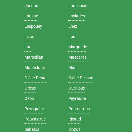
Jacque
Lanespede
Lansac
Laslades
Lespouey
Lhez
Lizos
Louit
Luc
Marquerie
Marseillan
Mascaras
Moulédous
Mun
Oléac-Debat
Oléac-Dessus
Orieux
Oueilloux
Ozon
Peyraube
Peyriguère
Poumarous
Pouyastruc
Ricaud
Sabalos
Sinzos