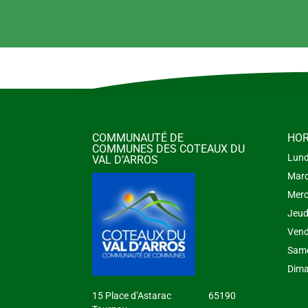
COMMUNAUTÉ DE
HOR
COMMUNES DES COTEAUX DU
Lund
VAL D’ARROS
Mard
Merc
Jeud
Vend
Same
Dima
15 Place d’Astarac 65190