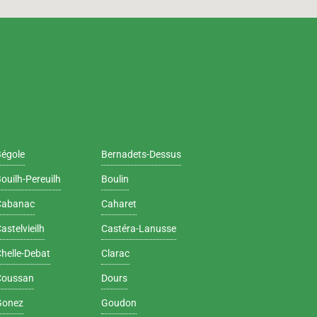
Bégole
Bernadets-Dessus
ouilh-Pereuilh
Boulin
Cabanac
Caharet
astelvieilh
Castéra-Lanusse
helle-Debat
Clarac
Coussan
Dours
Gonez
Goudon