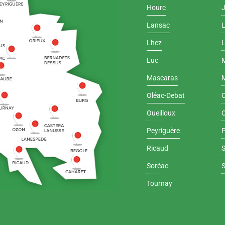
Hourc
Lansac
Lhez
L
Luc
Mascaras
Oléac-Debat
Oueilloux
Peyriguère
Ricaud
Soréac
Tournay