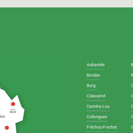
Aubarède
Bordes
B
Burg
Calavanté
C
Castéra-Lou
C
Collongues
Fréchou-Frechet