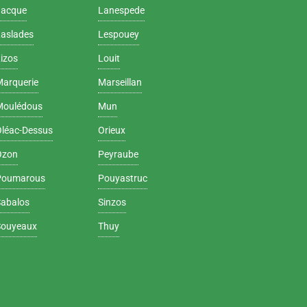
Jacque
Lanespede
Laslades
Lespouey
izos
Louit
Marquerie
Marseillan
Moulédous
Mun
Oléac-Dessus
Orieux
Ozon
Peyraube
Poumarous
Pouyastruc
Sabalos
Sinzos
Souyeaux
Thuy