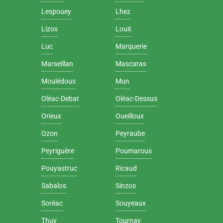
Lespouey
Lhez
Lizos
Louit
Luc
Marquerie
Marseillan
Mascaras
Moulédous
Mun
Oléac-Debat
Oléac-Dessus
Orieux
Oueilloux
Ozon
Peyraube
Peyriguère
Poumarous
Pouyastruc
Ricaud
Sabalos
Sinzos
Soréac
Souyeaux
Thuy
Tournay