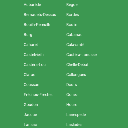
Aubarède
Bégole
Bernadets-Dessus
Bordes
Bouilh-Pereuilh
Boulin
Burg
Cabanac
Caharet
Calavanté
Castelvieilh
Castéra-Lanusse
Castéra-Lou
Chelle-Debat
Clarac
Collongues
Coussan
Dours
Fréchou-Frechet
Gonez
Goudon
Hourc
Jacque
Lanespede
Lansac
Laslades