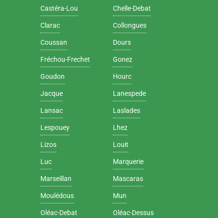
Castéra-Lou
Chelle-Debat
Clarac
Collongues
Coussan
Dours
Fréchou-Frechet
Gonez
Goudon
Hourc
Jacque
Lanespede
Lansac
Laslades
Lespouey
Lhez
Lizos
Louit
Luc
Marquerie
Marseillan
Mascaras
Moulédous
Mun
Oléac-Debat
Oléac-Dessus