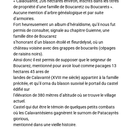
« Calaouanté, 206 hectares environ, inscrits dans les titres
de propriété d’une famille de Boucaretz ou Boucarets ».
Aucune mention d’arbre généalogique et par suite
d’armoiries.
Fort heureusement un album d’héraldisme, qu’il nous fut
permis de consulter, signale au chapitre Guienne, une
famille dite de Boucarez
s’honorant d’un blason étoilé et fleurdelysé, où un
château voisine avec des grappes de boucarès (cépages
de raisins noirs).
Ainsi donc il est permis de supposer que le seigneur de
Boucarez, mentionné pour avoir loué comme pacages 13
hectares 45 ares de
landes de Calavanté (XVIII me siècle) appartint à la famille
précitée, et qu’il orna du blason susvisé le portail du castel
édifié sur
l’élévation de 380 mètres d’altitude où se trouve le village
actuel.
Castel qui dut être le témoin de quelques petits combats
où les Calavantésiens gagnèrent le surnom de Patacayrès
giorious,
mentionné dans une vieille histoire.