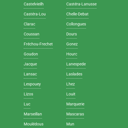
Castelvieilh
Castéra-Lanusse
Castéra-Lou
Chelle-Debat
Clarac
Collongues
Coussan
Dours
Fréchou-Frechet
Gonez
Goudon
Hourc
Jacque
Lanespede
Lansac
Laslades
Lespouey
Lhez
Lizos
Louit
Luc
Marquerie
Marseillan
Mascaras
Moulédous
Mun