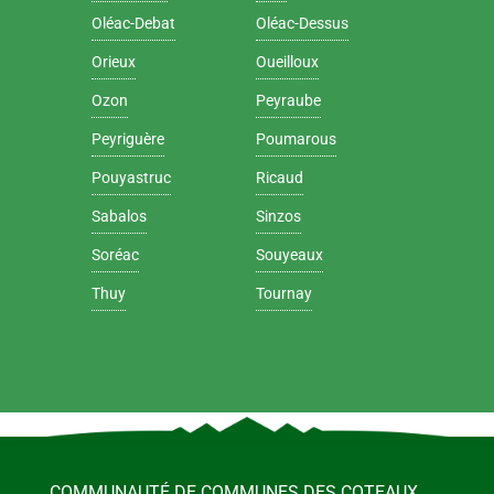
Oléac-Debat
Oléac-Dessus
Orieux
Oueilloux
Ozon
Peyraube
Peyriguère
Poumarous
Pouyastruc
Ricaud
Sabalos
Sinzos
Soréac
Souyeaux
Thuy
Tournay
COMMUNAUTÉ DE COMMUNES DES COTEAUX