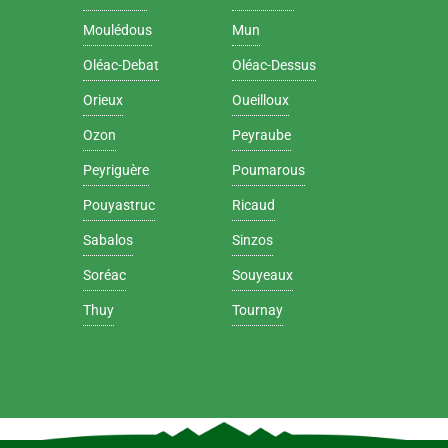
Moulédous
Mun
Oléac-Debat
Oléac-Dessus
Orieux
Oueilloux
Ozon
Peyraube
Peyriguère
Poumarous
Pouyastruc
Ricaud
Sabalos
Sinzos
Soréac
Souyeaux
Thuy
Tournay