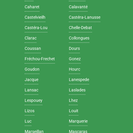
Caharet
Calavanté
Castelvieilh
Castéra-Lanusse
Castéra-Lou
Chelle-Debat
Clarac
Collongues
Coussan
Dours
Fréchou-Frechet
Gonez
Goudon
Hourc
Jacque
Lanespede
Lansac
Laslades
Lespouey
Lhez
Lizos
Louit
Luc
Marquerie
Marseillan
Mascaras