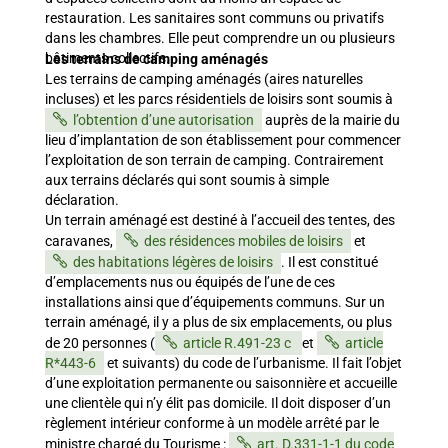
restauration. Les sanitaires sont communs ou privatifs
dans les chambres. Elle peut comprendre un ou plusieurs
bâtiments collectifs.
Les terrains de camping aménagés
Les terrains de camping aménagés (aires naturelles
incluses) et les parcs résidentiels de loisirs sont soumis à
l’obtention d’une autorisation
auprès de la mairie du
lieu d’implantation de son établissement pour commencer
l’exploitation de son terrain de camping. Contrairement
aux terrains déclarés qui sont soumis à simple
déclaration.
Un terrain aménagé est destiné à l’accueil des tentes, des
caravanes,
des résidences mobiles de loisirs
et
des habitations légères de loisirs
. Il est constitué
d’emplacements nus ou équipés de l’une de ces
installations ainsi que d’équipements communs. Sur un
terrain aménagé, il y a plus de six emplacements, ou plus
de 20 personnes (
article R.491-23 c
et
article
R*443-6
et suivants) du code de l’urbanisme. Il fait l’objet
d’une exploitation permanente ou saisonnière et accueille
une clientèle qui n’y élit pas domicile. Il doit disposer d’un
règlement intérieur conforme à un modèle arrêté par le
ministre chargé du Tourisme :
art. D.331-1-1 du code