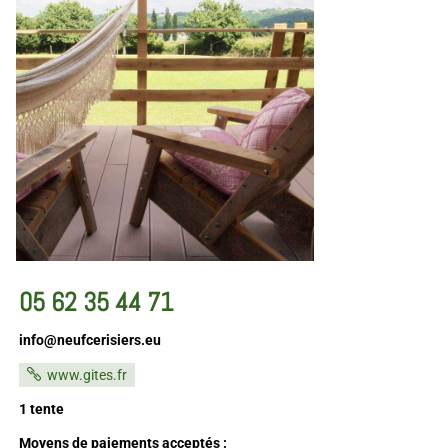
05 62 35 44 71
info@neufcerisiers.eu
www.gites.fr
1 tente
Moyens de paiements acceptés :