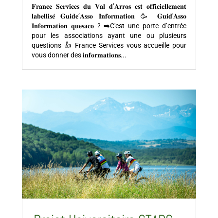
𝐅𝐫𝐚𝐧𝐜𝐞 𝐒𝐞𝐫𝐯𝐢𝐜𝐞𝐬 𝐝𝐮 𝐕𝐚𝐥 𝐝’𝐀𝐫𝐫𝐨𝐬 𝐞𝐬𝐭 𝐨𝐟𝐟𝐢𝐜𝐢𝐞𝐥𝐥𝐞𝐦𝐞𝐧𝐭
𝐥𝐚𝐛𝐞𝐥𝐥𝐢𝐬𝐞́ 𝐆𝐮𝐢𝐝𝐞’𝐀𝐬𝐬𝐨 𝐈𝐧𝐟𝐨𝐫𝐦𝐚𝐭𝐢𝐨𝐧 🥳 𝐆𝐮𝐢𝐝'𝐀𝐬𝐬𝐨
𝐈𝐧𝐟𝐨𝐫𝐦𝐚𝐭𝐢𝐨𝐧 𝐪𝐮𝐞𝐬𝐚𝐜𝐨 ? ➡️C'est une porte d’entrée
pour les associations ayant une ou plusieurs
questions 👍 France Services vous accueille pour
vous donner des 𝐢𝐧𝐟𝐨𝐫𝐦𝐚𝐭𝐢𝐨𝐧𝐬...