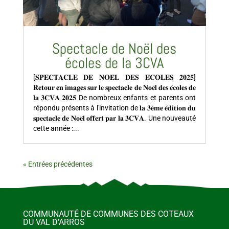
Spectacle de Noël des
écoles de la 3CVA
[𝐒𝐏𝐄𝐂𝐓𝐀𝐂𝐋𝐄 𝐃𝐄 𝐍𝐎𝐄̈𝐋 𝐃𝐄𝐒 𝐄́𝐂𝐎𝐋𝐄𝐒 𝟐𝟎𝟐𝟓]
𝐑𝐞𝐭𝐨𝐮𝐫 𝐞𝐧 𝐢𝐦𝐚𝐠𝐞𝐬 𝐬𝐮𝐫 𝐥𝐞 𝐬𝐩𝐞𝐜𝐭𝐚𝐜𝐥𝐞 𝐝𝐞 𝐍𝐨𝐞̈𝐥 𝐝𝐞𝐬 𝐞́𝐜𝐨𝐥𝐞𝐬 𝐝𝐞
𝐥𝐚 𝟑𝐂𝐕𝐀 𝟐𝟎𝟐𝟓 De nombreux enfants et parents ont
répondu présents à l'invitation de 𝐥𝐚 𝟑𝐞̀𝐦𝐞 𝐞́𝐝𝐢𝐭𝐢𝐨𝐧 𝐝𝐮
𝐬𝐩𝐞𝐜𝐭𝐚𝐜𝐥𝐞 𝐝𝐞 𝐍𝐨𝐞̈𝐥 𝐨𝐟𝐟𝐞𝐫𝐭 𝐩𝐚𝐫 𝐥𝐚 𝟑𝐂𝐕𝐀. Une nouveauté
cette année :...
« Entrées précédentes
COMMUNAUTÉ DE COMMUNES DES COTEAUX
DU VAL D’ARROS