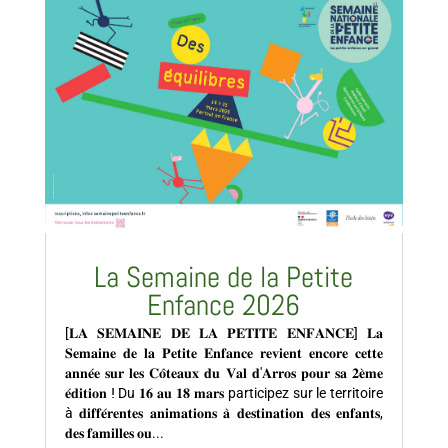
La Semaine de la Petite
Enfance 2026
[𝐋𝐀 𝐒𝐄𝐌𝐀𝐈𝐍𝐄 𝐃𝐄 𝐋𝐀 𝐏𝐄𝐓𝐈𝐓𝐄 𝐄𝐍𝐅𝐀𝐍𝐂𝐄] 𝐋𝐚
𝐒𝐞𝐦𝐚𝐢𝐧𝐞 𝐝𝐞 𝐥𝐚 𝐏𝐞𝐭𝐢𝐭𝐞 𝐄𝐧𝐟𝐚𝐧𝐜𝐞 𝐫𝐞𝐯𝐢𝐞𝐧𝐭 𝐞𝐧𝐜𝐨𝐫𝐞 𝐜𝐞𝐭𝐭𝐞
𝐚𝐧𝐧𝐞́𝐞 𝐬𝐮𝐫 𝐥𝐞𝐬 𝐂𝐨̂𝐭𝐞𝐚𝐮𝐱 𝐝𝐮 𝐕𝐚𝐥 𝐝'𝐀𝐫𝐫𝐨𝐬 𝐩𝐨𝐮𝐫 𝐬𝐚 𝟐𝐞̀𝐦𝐞
𝐞́𝐝𝐢𝐭𝐢𝐨𝐧 ⵑ Du 𝟏𝟔 𝐚𝐮 𝟏𝟖 𝐦𝐚𝐫𝐬 participez sur le territoire
à 𝐝𝐢𝐟𝐟𝐞́𝐫𝐞𝐧𝐭𝐞𝐬 𝐚𝐧𝐢𝐦𝐚𝐭𝐢𝐨𝐧𝐬 𝐚̀ 𝐝𝐞𝐬𝐭𝐢𝐧𝐚𝐭𝐢𝐨𝐧 𝐝𝐞𝐬 𝐞𝐧𝐟𝐚𝐧𝐭𝐬,
𝐝𝐞𝐬 𝐟𝐚𝐦𝐢𝐥𝐥𝐞𝐬 𝐨𝐮...