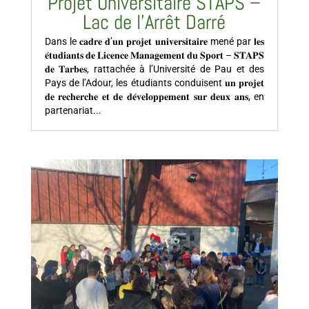
Projet Universitaire STAPS –
Lac de l’Arrêt Darré
Dans le 𝐜𝐚𝐝𝐫𝐞 𝐝’𝐮𝐧 𝐩𝐫𝐨𝐣𝐞𝐭 𝐮𝐧𝐢𝐯𝐞𝐫𝐬𝐢𝐭𝐚𝐢𝐫𝐞 mené par 𝐥𝐞𝐬
𝐞́𝐭𝐮𝐝𝐢𝐚𝐧𝐭𝐬 𝐝𝐞 𝐋𝐢𝐜𝐞𝐧𝐜𝐞 𝐌𝐚𝐧𝐚𝐠𝐞𝐦𝐞𝐧𝐭 𝐝𝐮 𝐒𝐩𝐨𝐫𝐭 – 𝐒𝐓𝐀𝐏𝐒
𝐝𝐞 𝐓𝐚𝐫𝐛𝐞𝐬, rattachée à l’Université de Pau et des
Pays de l’Adour, les étudiants conduisent 𝐮𝐧 𝐩𝐫𝐨𝐣𝐞𝐭
𝐝𝐞 𝐫𝐞𝐜𝐡𝐞𝐫𝐜𝐡𝐞 𝐞𝐭 𝐝𝐞 𝐝𝐞́𝐯𝐞𝐥𝐨𝐩𝐩𝐞𝐦𝐞𝐧𝐭 𝐬𝐮𝐫 𝐝𝐞𝐮𝐱 𝐚𝐧𝐬, en
partenariat...