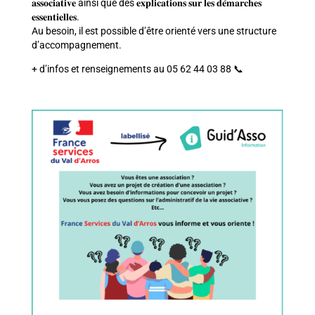
𝐚𝐬𝐬𝐨𝐜𝐢𝐚𝐭𝐢𝐯𝐞 ainsi que des 𝐞𝐱𝐩𝐥𝐢𝐜𝐚𝐭𝐢𝐨𝐧𝐬 𝐬𝐮𝐫 𝐥𝐞𝐬 𝐝𝐞́𝐦𝐚𝐫𝐜𝐡𝐞𝐬
𝐞𝐬𝐬𝐞𝐧𝐭𝐢𝐞𝐥𝐥𝐞𝐬.
Au besoin, il est possible d’être orienté vers une structure
d’accompagnement.
+ d’infos et renseignements au 05 62 44 03 88 📞