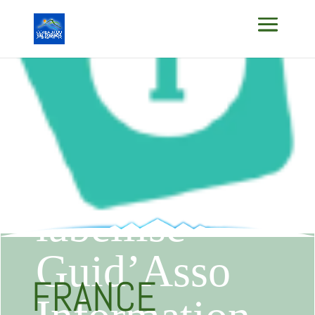
FRANCE
SERVICES
labellisé
Guid’Asso
FRANCE