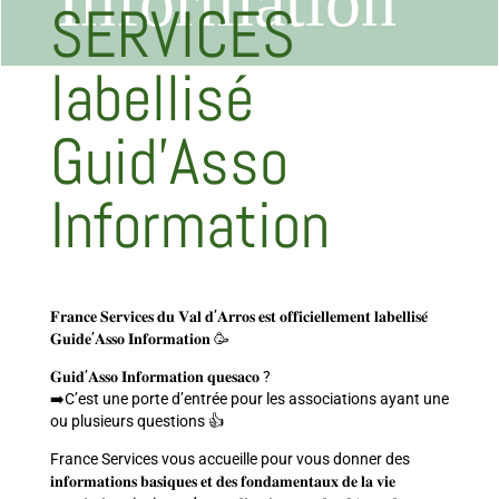
Information
SERVICES
labellisé
Guid’Asso
Information
𝐅𝐫𝐚𝐧𝐜𝐞 𝐒𝐞𝐫𝐯𝐢𝐜𝐞𝐬 𝐝𝐮 𝐕𝐚𝐥 𝐝’𝐀𝐫𝐫𝐨𝐬 𝐞𝐬𝐭 𝐨𝐟𝐟𝐢𝐜𝐢𝐞𝐥𝐥𝐞𝐦𝐞𝐧𝐭 𝐥𝐚𝐛𝐞𝐥𝐥𝐢𝐬𝐞́
𝐆𝐮𝐢𝐝𝐞’𝐀𝐬𝐬𝐨 𝐈𝐧𝐟𝐨𝐫𝐦𝐚𝐭𝐢𝐨𝐧 🥳
𝐆𝐮𝐢𝐝’𝐀𝐬𝐬𝐨 𝐈𝐧𝐟𝐨𝐫𝐦𝐚𝐭𝐢𝐨𝐧 𝐪𝐮𝐞𝐬𝐚𝐜𝐨 ?
➡️C’est une porte d’entrée pour les associations ayant une
ou plusieurs questions 👍
France Services vous accueille pour vous donner des
𝐢𝐧𝐟𝐨𝐫𝐦𝐚𝐭𝐢𝐨𝐧𝐬 𝐛𝐚𝐬𝐢𝐪𝐮𝐞𝐬 𝐞𝐭 𝐝𝐞𝐬 𝐟𝐨𝐧𝐝𝐚𝐦𝐞𝐧𝐭𝐚𝐮𝐱 𝐝𝐞 𝐥𝐚 𝐯𝐢𝐞