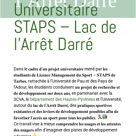
l’Arrêt Darré
Universitaire
STAPS – Lac de
l’Arrêt Darré
Dans le 𝐜𝐚𝐝𝐫𝐞 𝐝’𝐮𝐧 𝐩𝐫𝐨𝐣𝐞𝐭 𝐮𝐧𝐢𝐯𝐞𝐫𝐬𝐢𝐭𝐚𝐢𝐫𝐞 mené par 𝐥𝐞𝐬
𝐞́𝐭𝐮𝐝𝐢𝐚𝐧𝐭𝐬 𝐝𝐞 𝐋𝐢𝐜𝐞𝐧𝐜𝐞 𝐌𝐚𝐧𝐚𝐠𝐞𝐦𝐞𝐧𝐭 𝐝𝐮 𝐒𝐩𝐨𝐫𝐭 – 𝐒𝐓𝐀𝐏𝐒 𝐝𝐞
𝐓𝐚𝐫𝐛𝐞𝐬, rattachée à l’Université de Pau et des Pays de
l’Adour, les étudiants conduisent 𝐮𝐧 𝐩𝐫𝐨𝐣𝐞𝐭 𝐝𝐞 𝐫𝐞𝐜𝐡𝐞𝐫𝐜𝐡𝐞 𝐞𝐭
𝐝𝐞 𝐝𝐞́𝐯𝐞𝐥𝐨𝐩𝐩𝐞𝐦𝐞𝐧𝐭 𝐬𝐮𝐫 𝐝𝐞𝐮𝐱 𝐚𝐧𝐬, en partenariat avec la
3CVA, le
Département des Hautes-Pyrénées
et l’Université,
autour du 𝐥𝐚𝐜 𝐝𝐞 𝐥’𝐀𝐫𝐫𝐞̂𝐭 𝐃𝐚𝐫𝐫𝐞́, des 𝐩𝐫𝐚𝐭𝐢𝐪𝐮𝐞𝐬 𝐬𝐩𝐨𝐫𝐭𝐢𝐯𝐞𝐬
𝐞𝐱𝐢𝐬𝐭𝐚𝐧𝐭𝐞𝐬 𝐞𝐭 𝐝𝐞𝐬 𝐥𝐞𝐯𝐢𝐞𝐫𝐬 𝐝𝐞 𝐝𝐞́𝐯𝐞𝐥𝐨𝐩𝐩𝐞𝐦𝐞𝐧𝐭 𝐩𝐨𝐬𝐬𝐢𝐛𝐥𝐞𝐬 𝐚𝐟𝐢𝐧 𝐝𝐞
𝐟𝐚𝐯𝐨𝐫𝐢𝐬𝐞𝐫 𝐥’𝐚𝐜𝐜𝐞̀𝐬 𝐚𝐮 𝐬𝐩𝐨𝐫𝐭 𝐩𝐨𝐮𝐫 𝐭𝐨𝐮𝐬 𝐥𝐞𝐬 𝐩𝐮𝐛𝐥𝐢𝐜𝐬.
Ce travail vise à mieux 𝐜𝐨𝐦𝐩𝐫𝐞𝐧𝐝𝐫𝐞 𝐥𝐞𝐬 𝐮𝐬𝐚𝐠𝐞𝐬 𝐞𝐭 𝐥𝐞𝐬 𝐚𝐭𝐭𝐞𝐧𝐭𝐞𝐬
𝐝𝐞𝐬 𝐮𝐬𝐚𝐠𝐞𝐫𝐬 afin d’imaginer des pistes de développement