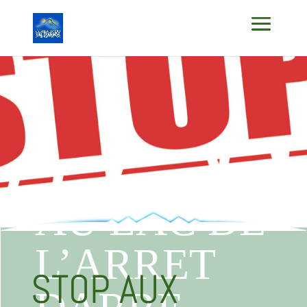
STOP AUX
INCIVILITES
AU LAC DE
L’ARRET
STOP AUX