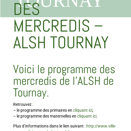
TOURNAY
DES
MERCREDIS –
ALSH TOURNAY
Voici le programme des
mercredis de l’ALSH de
Tournay.
Retrouvez :
– le programme des primaires en
cliquant ici
,
– le programme des maternelles en
cliquant ici
.
Plus d’informations dans le lien suivant :
http://www.ville-