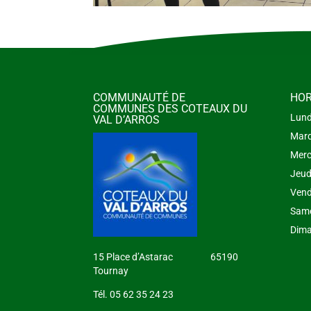
COMMUNAUTÉ DE
HOR
COMMUNES DES COTEAUX DU
Lund
VAL D’ARROS
Mard
Merc
Jeud
Vend
Same
Dima
15 Place d’Astarac 65190
Tournay
Tél. 05 62 35 24 23