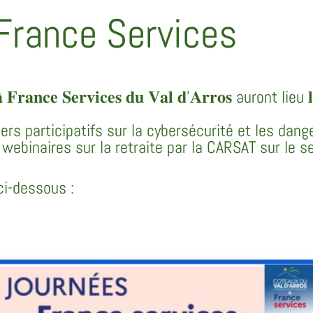
France Services
̀ 𝐅𝐫𝐚𝐧𝐜𝐞 𝐒𝐞𝐫𝐯𝐢𝐜𝐞𝐬 𝐝𝐮 𝐕𝐚𝐥 𝐝’𝐀𝐫𝐫𝐨𝐬 auront lieu 𝐥𝐞 
ers participatifs sur la cybersécurité et les dang
webinaires sur la retraite par la CARSAT sur le s
i-dessous :