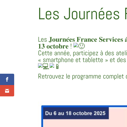
Les Journées 
Les 𝐉𝐨𝐮𝐫𝐧𝐞́𝐞𝐬 𝐅𝐫𝐚𝐧𝐜𝐞 𝐒𝐞𝐫𝐯𝐢𝐜𝐞𝐬 
𝟏𝟑 𝐨𝐜𝐭𝐨𝐛𝐫𝐞 !
Cette année, participez à des ateli
« smartphone et tablette » et des 
Retrouvez le programme complet c