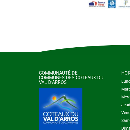
COMMUNAUTÉ DE
HOR
COMMUNES DES COTEAUX DU
Lund
VAL D’ARROS
Mard
Merc
Jeud
Vend
Same
Dima