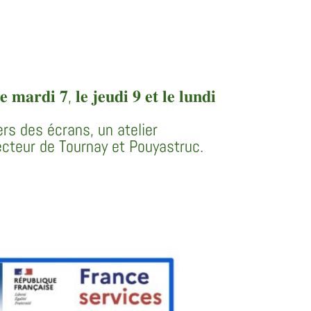
𝐦𝐚𝐫𝐝𝐢 𝟕, 𝐥𝐞 𝐣𝐞𝐮𝐝𝐢 𝟗 𝐞𝐭 𝐥𝐞 𝐥𝐮𝐧𝐝𝐢
ers des écrans, un atelier
ecteur de Tournay et Pouyastruc.