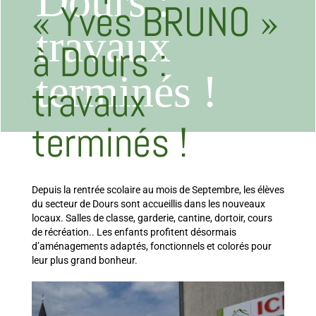
Dours :
« Yves BRUNO »
travaux
à Dours :
terminés !
travaux
terminés !
Depuis la rentrée scolaire au mois de Septembre, les élèves
du secteur de Dours sont accueillis dans les nouveaux
locaux. Salles de classe, garderie, cantine, dortoir, cours
de récréation.. Les enfants profitent désormais
d’aménagements adaptés, fonctionnels et colorés pour
leur plus grand bonheur.