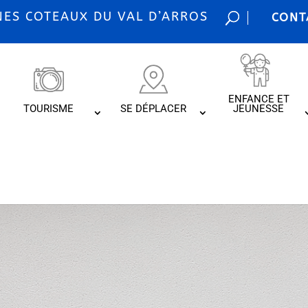
S COTEAUX DU VAL D’ARROS
CONT
ENFANCE ET
TOURISME
SE DÉPLACER
JEUNESSE
ros – Grande dist
 des usagers du S