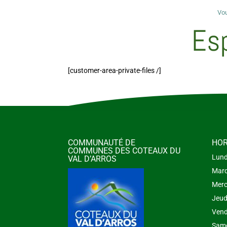
Vou
Esp
[customer-area-private-files /]
COMMUNAUTÉ DE
HOR
COMMUNES DES COTEAUX DU
Lund
VAL D’ARROS
Mard
Merc
Jeud
Vend
Same