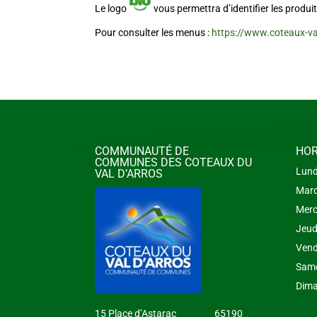
Le logo
vous permettra d’identifier les produit
Pour consulter les menus :
https://www.coteaux-va
COMMUNAUTÉ DE
HOR
COMMUNES DES COTEAUX DU
Lund
VAL D’ARROS
Mard
Merc
Jeud
Vend
Same
Dima
15 Place d’Astarac 65190