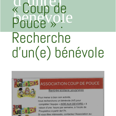
d’un(e)
« Coup de
bénévole
Pouce » :
Recherche
d’un(e) bénévole