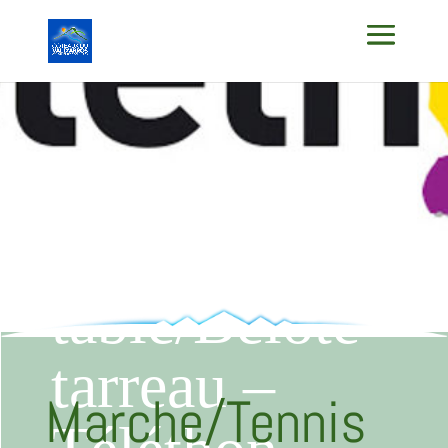
Marche/Tennis
de
table/Belote
tarreau –
Marche/Tennis