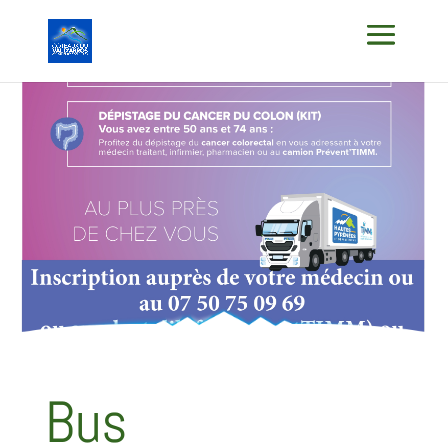
Bus
Prevent’TIMM
Bus