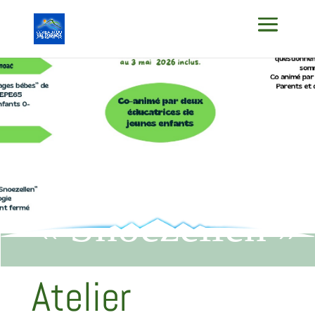
Atelier
Sensoriel
« Snoezellen »
Atelier